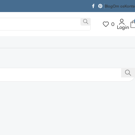
Blog
Om os
Konta
0
Login