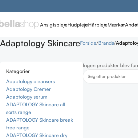
Ansigtspleje
Hudpleje
Hårpleje
Mærker
Ande
Adaptology Skincare
Forside
Brands
Adaptolo
Ingen produkter blev fun
Kategorier
Adaptology cleansers
Adaptology Cremer
Adaptology serum
ADAPTOLOGY Skincare all
sorts range
ADAPTOLOGY Skincare break
free range
ADAPTOLOGY Skincare dry