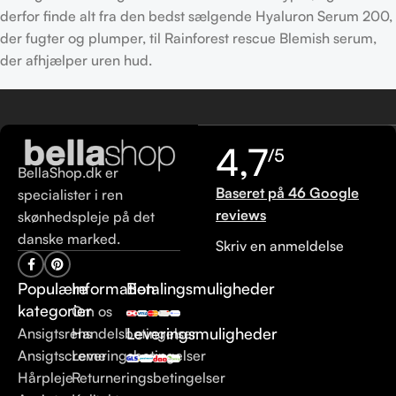
derfor finde alt fra den bedst sælgende Hyaluron Serum 200,
der fugter og plumper, til Rainforest rescue Blemish serum,
der afhjælper uren hud.
4,7
/5
BellaShop.dk er
Baseret på 46 Google
specialister i ren
reviews
skønhedspleje på det
danske marked.
Skriv en anmeldelse
Populære
Information
Betalingsmuligheder
kategorier
Om os
Leveringsmuligheder
Ansigtsrens
Handelsbetingelser
Ansigtscreme
Leveringsbetingelser
Hårpleje
Returneringsbetingelser