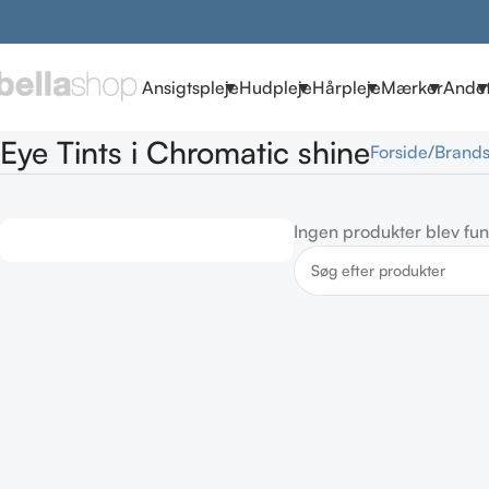
Ansigtspleje
Hudpleje
Hårpleje
Mærker
Ande
Eye Tints i Chromatic shine
Forside
Brand
Ingen produkter blev fun