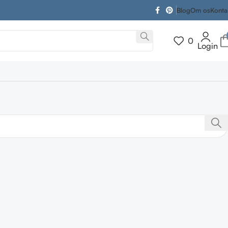
Blog
Om os
Konta
0
Login