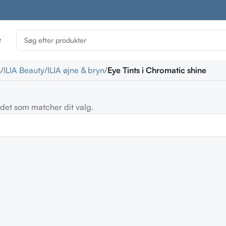
t
s
ILIA Beauty
ILIA øjne & bryn
Eye Tints i Chromatic shine
det som matcher dit valg.