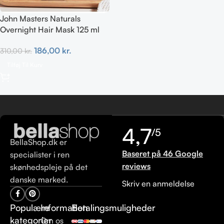
John Masters Naturals
Overnight Hair Mask 125 ml
186,00
kr.
310,00
kr.
Tilføj Til Kurv
4,7
/5
BellaShop.dk er
Baseret på 46 Google
specialister i ren
reviews
skønhedspleje på det
danske marked.
Skriv en anmeldelse
Populære
Information
Betalingsmuligheder
kategorier
Om os