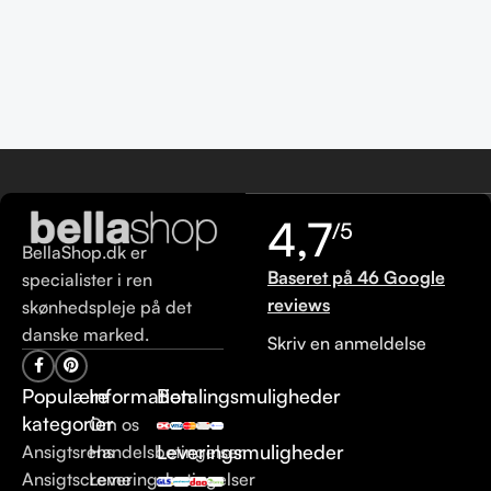
4,7
/5
BellaShop.dk er
Baseret på 46 Google
specialister i ren
reviews
skønhedspleje på det
danske marked.
Skriv en anmeldelse
Populære
Information
Betalingsmuligheder
kategorier
Om os
Leveringsmuligheder
Ansigtsrens
Handelsbetingelser
Ansigtscreme
Leveringsbetingelser