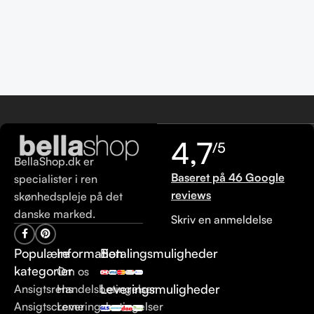
4,7
/5
BellaShop.dk er
Baseret på 46 Google
specialister i ren
reviews
skønhedspleje på det
danske marked.
Skriv en anmeldelse
Populære
Information
Betalingsmuligheder
kategorier
Om os
Leveringsmuligheder
Ansigtsrens
Handelsbetingelser
Ansigtscreme
Leveringsbetingelser