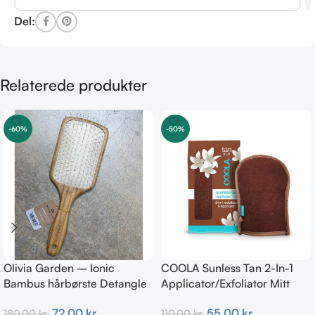
Del:
Relaterede produkter
-60%
-50%
Olivia Garden – Ionic
COOLA Sunless Tan 2-In-1
Bambus hårbørste Detangle
Applicator/Exfoliator Mitt
Nylon L – Paddle brush
55,00
kr.
72,00
kr.
110,00
kr.
180,00
kr.