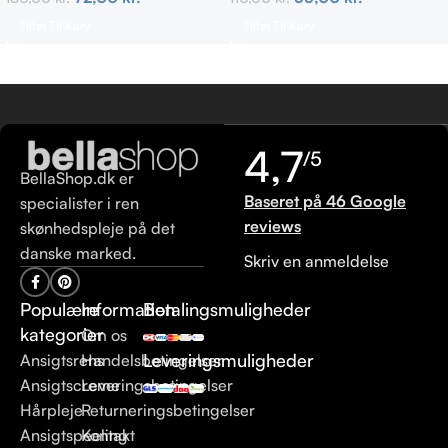
Tilføj Til Kurv
Tilføj Til Kurv
4,7
/5
BellaShop.dk er
Baseret på 46 Google
specialister i ren
reviews
skønhedspleje på det
danske marked.
Skriv en anmeldelse
Populære
Information
Betalingsmuligheder
kategorier
Om os
Leveringsmuligheder
Ansigtsrens
Handelsbetingelser
Ansigtscreme
Leveringsbetingelser
Hårpleje
Returneringsbetingelser
Ansigtspeeling
Kontakt