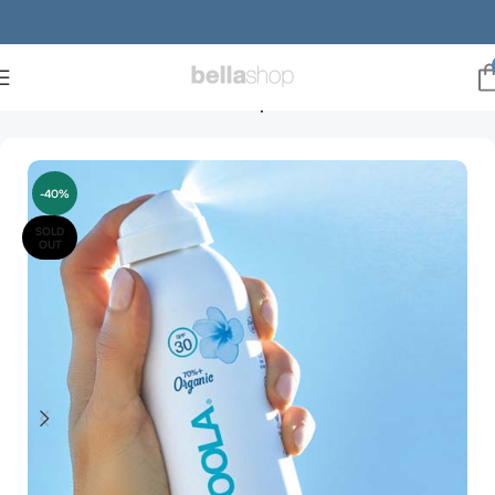
Forside
Solcreme
Solcreme Krop
-40%
SOLD
OUT