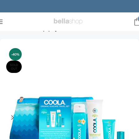
Forside
Mænd
Kropspleje
-40%
SOLD
OUT