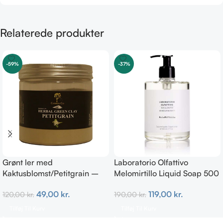
Relaterede produkter
-59%
-37%
Grønt ler med
Laboratorio Olfattivo
Kaktusblomst/Petitgrain –
Melomirtillo Liquid Soap 500
Fedtet hud
ml
49,00
kr.
119,00
kr.
120,00
kr.
190,00
kr.
Tilføj Til Kurv
Tilføj Til Kurv