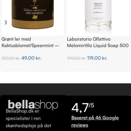
Grønt ler med
Laboratorio Olfattivo
Kaktusblomst/Spearmint –
Melomirtillo Liquid Soap 500
Irriteret & uren hud
ml
49,00
kr.
119,00
kr.
120,00
kr.
190,00
kr.
Tilføj Til Kurv
Tilføj Til Kurv
4,7
/5
BellaShop.dk er
Baseret på 46 Google
specialister i ren
reviews
skønhedspleje på det