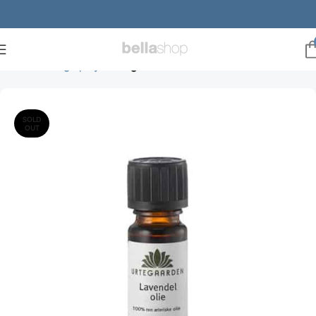
Forside
Ansigtspleje
Ansigtsolie
SOLD
OUT