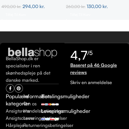
hår 473 ml
130,00
kr.
294,00
kr.
260,00
kr.
490,00
kr.
Tilføj Til Kurv
Tilføj Til Kurv
4,7
/5
BellaShop.dk er
Baseret på 46 Google
specialister i ren
reviews
skønhedspleje på det
danske marked.
Skriv en anmeldelse
Populære
Information
Betalingsmuligheder
kategorier
Om os
Leveringsmuligheder
Ansigtsrens
Handelsbetingelser
Ansigtscreme
Leveringsbetingelser
Hårpleje
Returneringsbetingelser