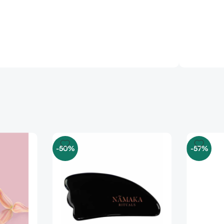
-50%
-57%