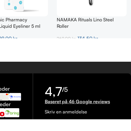
nic Pharmacy
NAMAKA Rituals Lino Steel
Liquid Eyeliner 5 ml
Roller
99,00
kr.
134,50
kr.
269,00
kr.
urv
Tilføj Til Kurv
4,7
eder
/5
Baseret på 46 Google reviews
heder
Skriv en anmeldelse