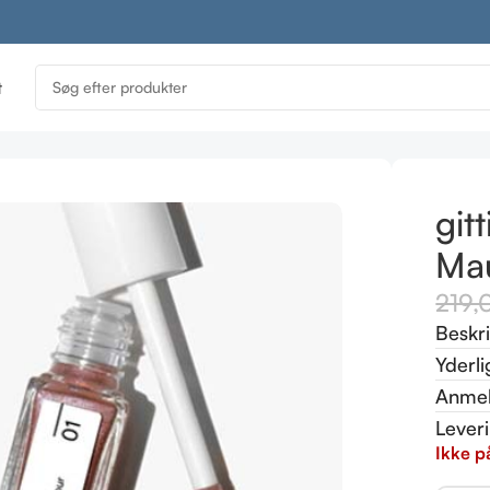
t
Metallic Mauve 6 ml
git
Ma
219
Beskr
Yderli
Anmel
Lever
Ikke p