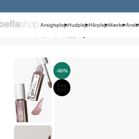
Ansigtspleje
Hudpleje
Hårpleje
Mærker
Ande
Forside
Make-up
øjne
Øjenskygger
gitti Visionist no. 01 – 
-50%
SOLD
OUT