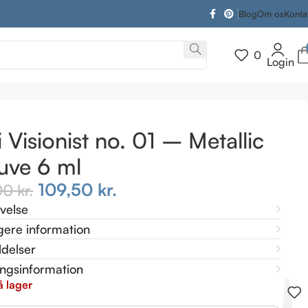
Blog
Om os
Konta
0
Login
ti Visionist no. 01 – Metallic
uve 6 ml
109,50
kr.
,00
kr.
ivelse
gere information
delser
ingsinformation
å lager