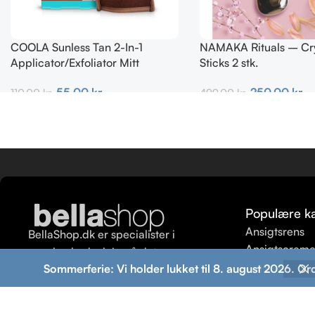
COOLA Sunless Tan 2-In-1
NAMAKA Rituals – Cry
Applicator/Exfoliator Mitt
Sticks 2 stk.
55,00
kr.
250,00
kr.
110,00
kr.
499,00
kr.
Tilføj Til Kurv
Tilføj Til Kurv
Populære ka
Ansigtsrens
BellaShop.dk er specialister i
Ansigtscrem
ren skønhedspleje på det
Hårpleje
Sommerferie: Vi holder lukket til 8. august 2026. Or
danske marked.
Ansigtspeeli
Shampoo