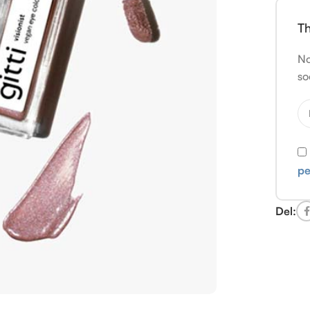
Th
No
so
pe
Del: