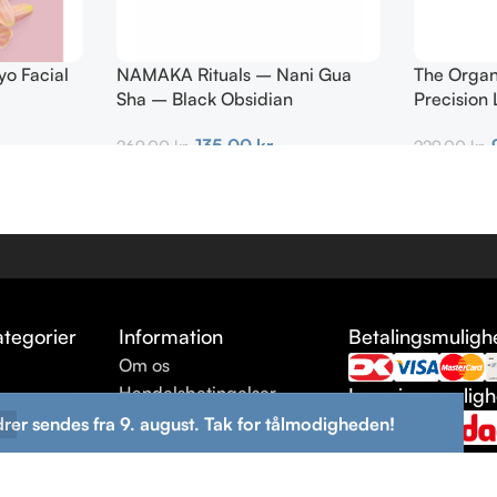
o Facial
NAMAKA Rituals – Nani Gua
The Orga
Sha – Black Obsidian
Precision 
135,00
kr.
269,00
kr.
229,00
kr.
Tilføj Til Kurv
Tilføj Til K
tegorier
Information
Betalingsmuligh
Om os
e
Handelsbetingelser
Leveringsmulig
Leveringsbetingelser
drer sendes fra 9. august. Tak for tålmodigheden!
ng
Returneringsbetingelser
Kontakt os