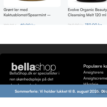
Grønt ler med
Evolve Organic Beauty
Kaktusblomst/Spearmint –
Cleansing Melt 120 ml
Irriteret & uren hud
130,00
kr.
49,00
kr.
260,00
kr.
120,00
kr.
Tilføj Til Kurv
Tilføj Til Kurv
Populære ka
Ansigtsrens
BellaShop.dk er specialister i
Ansigtscrem
ren skønhedspleje på det
Hårpleje
danske marked.
Ansigtspeeli
Sommerferie: Vi holder lukket til 8. august 2026. Or
Shampoo