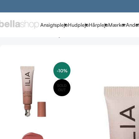
Ansigtspleje
Hudpleje
Hårpleje
Mærker
Ande
Forside
Brands
ILIA Beauty
Blush
ILIA Color Haze Multi-Mat
-10%
SOLD
OUT