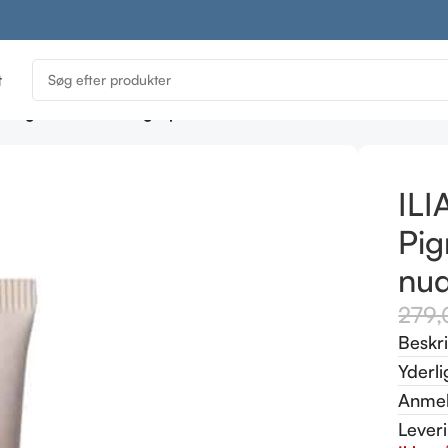
t
te Pigment – Waking Up – Varm nude, neutrale undertoner
ILI
Pi
nud
279
Beskr
Yderli
Anmel
Lever