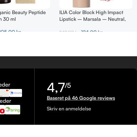
ganic Beauty Peptide
ILIA Color Block High Impact
m 30 ml
Lipstick – Marsala – Neutral,
kold brun 4g
205,00
kr.
124,00
kr.
249,00
kr.
urv
Tilføj Til Kurv
4,7
eder
/5
Baseret på 46 Google reviews
heder
Skriv en anmeldelse