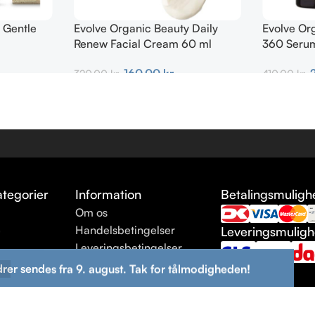
 Gentle
Evolve Organic Beauty Daily
Evolve Or
Renew Facial Cream 60 ml
360 Seru
160,00
kr.
320,00
kr.
410,00
kr.
Tilføj Til Kurv
Tilføj Til K
tegorier
Information
Betalingsmuligh
Om os
e
Handelsbetingelser
Leveringsmulig
Leveringsbetingelser
ng
Returneringsbetingelser
drer sendes fra 9. august. Tak for tålmodigheden!
Kontakt os