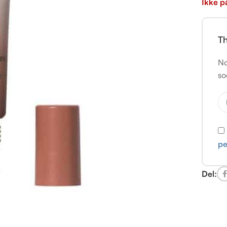
Ikke p
Th
No
so
pe
Del: