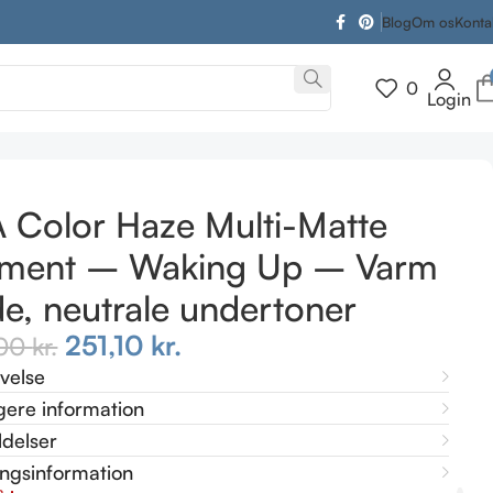
Blog
Om os
Konta
0
Login
A Color Haze Multi-Matte
gment – Waking Up – Varm
e, neutrale undertoner
251,10
kr.
,00
kr.
ivelse
gere information
delser
ingsinformation