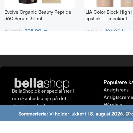
Evolve Organic Beauty Peptide
ILIA Color Block High
360 Serum 30 ml
Lipstick – knockout –
Magenta 4g
205,00
kr.
124,00
kr.
410,00
kr.
249,00
kr.
Tilføj Til Kurv
Tilføj Til Kurv
Populære ka
Ansigtsrens
BellaShop.dk er specialister i
Ansigtscrem
ren skønhedspleje på det
Hårpleje
danske marked.
Ansigtspeeli
Sommerferie: Vi holder lukket til 8. august 2026. Or
Shampoo