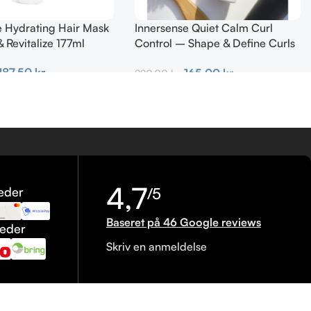
e Hydrating Hair Mask
Innersense Quiet Calm Curl
 Revitalize 177ml
Control – Shape & Define Curls
295ml
187,50
kr.
165,00
kr.
220,00
kr.
urv
Tilføj Til Kurv
4,7
eder
/5
Baseret på 46 Google reviews
heder
Skriv en anmeldelse