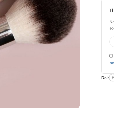
Th
No
so
pe
Del: