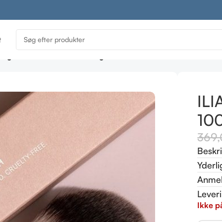
t
shing Powder Brush 100% vegansk
ILI
10
369
Beskr
Yderli
Anmel
Lever
Ikke p