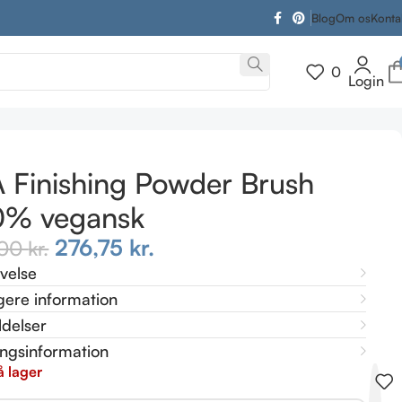
Blog
Om os
Konta
0
Login
A Finishing Powder Brush
0% vegansk
276,75
kr.
,00
kr.
ivelse
gere information
delser
ingsinformation
å lager