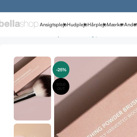
Ansigtspleje
Hudpleje
Hårpleje
Mærker
Ande
Forside
Brands
ILIA Beauty
ILIA børster og pensler
ILIA Fini
-25%
SOLD
OUT