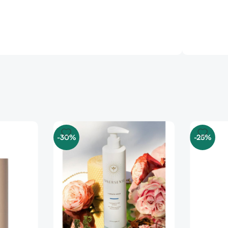
-30%
-25%