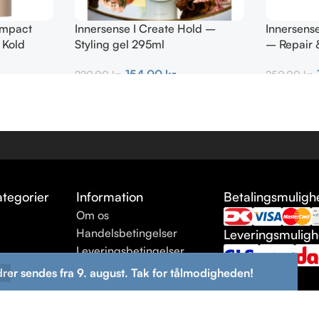
 Impact
Innersense I Create Hold –
Innersens
 Kold
Styling gel 295ml
– Repair &
154,00
kr.
220,00
kr.
250,00
kr.
Tilføj Til Kurv
Tilføj Til K
tegorier
Information
Betalingsmuligh
Om os
e
Handelsbetingelser
Leveringsmulig
Leveringsbetingelser
ng
Returneringsbetingelser
drer sendes fra 9. august. Tak for tålmodigheden!
Kontakt os