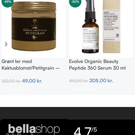
-59%
-50%
Grønt ler med
Evolve Organic Beauty
Kaktusblomst/Petitgrain –
Peptide 360 Serum 30 ml
Fedtet hud
205,00
kr.
49,00
kr.
410,00
kr.
120,00
kr.
Tilføj Til Kurv
Tilføj Til Kurv
4,7
/5