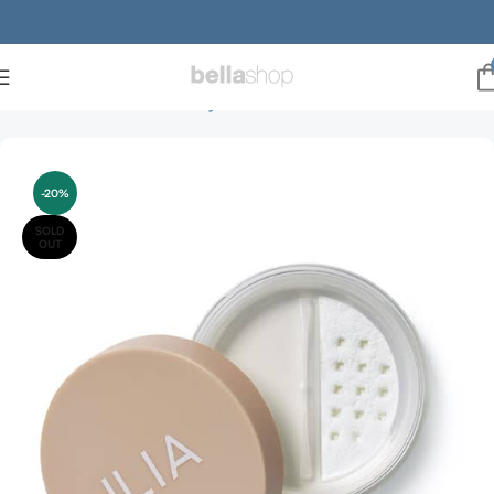
Forside
Brands
ILIA Beauty
ILIA Pudder
-20%
SOLD
OUT