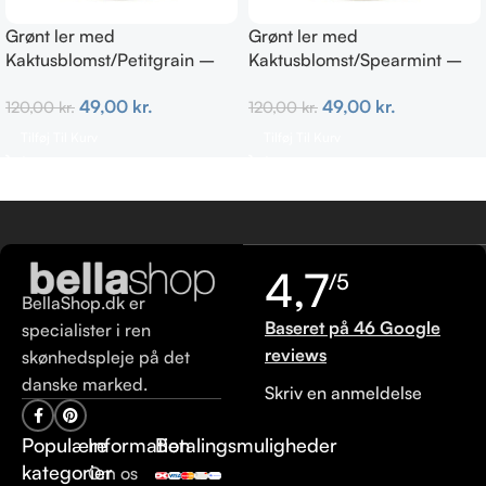
Grønt ler med
Grønt ler med
Kaktusblomst/Petitgrain –
Kaktusblomst/Spearmint –
Fedtet hud
Irriteret & uren hud
49,00
kr.
49,00
kr.
120,00
kr.
120,00
kr.
Tilføj Til Kurv
Tilføj Til Kurv
4,7
/5
BellaShop.dk er
Baseret på 46 Google
specialister i ren
reviews
skønhedspleje på det
danske marked.
Skriv en anmeldelse
Populære
Information
Betalingsmuligheder
kategorier
Om os