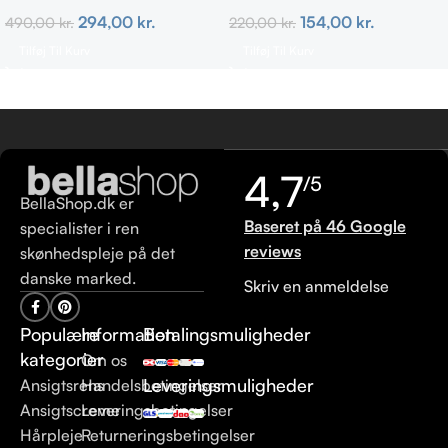
hår 473 ml
154,00
kr.
294,00
kr.
220,00
kr.
490,00
kr.
Tilføj Til Kurv
Tilføj Til Kurv
4,7
/5
BellaShop.dk er
Baseret på 46 Google
specialister i ren
reviews
skønhedspleje på det
danske marked.
Skriv en anmeldelse
Populære
Information
Betalingsmuligheder
kategorier
Om os
Leveringsmuligheder
Ansigtsrens
Handelsbetingelser
Ansigtscreme
Leveringsbetingelser
Hårpleje
Returneringsbetingelser