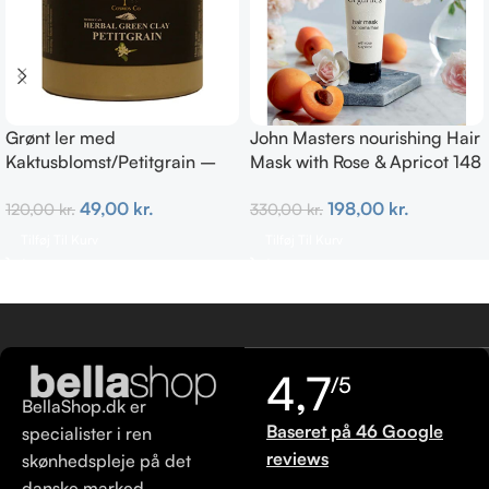
Grønt ler med
John Masters nourishing Hair
Kaktusblomst/Petitgrain –
Mask with Rose & Apricot 148
Fedtet hud
ml
49,00
kr.
198,00
kr.
120,00
kr.
330,00
kr.
Tilføj Til Kurv
Tilføj Til Kurv
4,7
/5
BellaShop.dk er
Baseret på 46 Google
specialister i ren
reviews
skønhedspleje på det
danske marked.