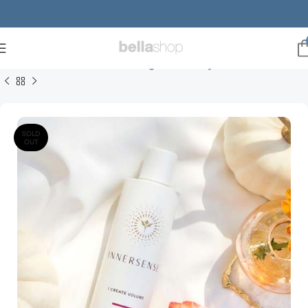
Forside
Brands
Innersense Organic Beauty
krøllet hår
SOLD
OUT