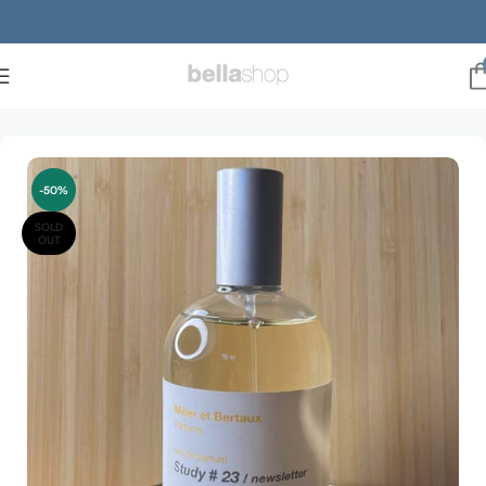
Forside
Duft
Parfume
-50%
SOLD
OUT