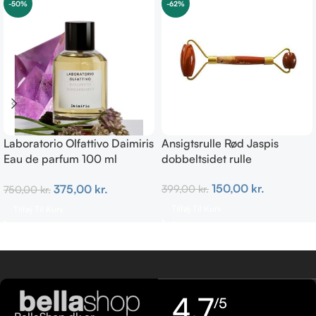
-50%
-62%
Laboratorio Olfattivo Daimiris
Ansigtsrulle Rød Jaspis
Eau de parfum 100 ml
dobbeltsidet rulle
Woman
150,00
kr.
375,00
kr.
399,00
kr.
750,00
kr.
Tilføj Til Kurv
Tilføj Til Kurv
4,7
/5