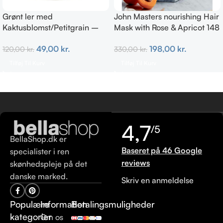
Grønt ler med
John Masters nourishing Hair
Kaktusblomst/Petitgrain –
Mask with Rose & Apricot 148
Fedtet hud
ml
49,00
kr.
198,00
kr.
120,00
kr.
330,00
kr.
Tilføj Til Kurv
Tilføj Til Kurv
4,7
/5
BellaShop.dk er
Baseret på 46 Google
specialister i ren
reviews
skønhedspleje på det
danske marked.
Skriv en anmeldelse
Populære
Information
Betalingsmuligheder
kategorier
Om os