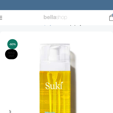
Forside
Brands
suki hudpleje
Suki kropspleje
-50%
SOLD
OUT