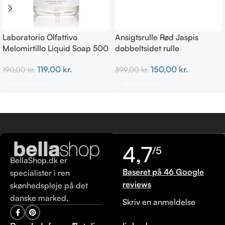
Laboratorio Olfattivo
Ansigtsrulle Rød Jaspis
Melomirtillo Liquid Soap 500
dobbeltsidet rulle
ml
150,00
kr.
119,00
kr.
399,00
kr.
190,00
kr.
Tilføj Til Kurv
Tilføj Til Kurv
4,7
/5
BellaShop.dk er
Baseret på 46 Google
specialister i ren
reviews
skønhedspleje på det
danske marked.
Skriv en anmeldelse