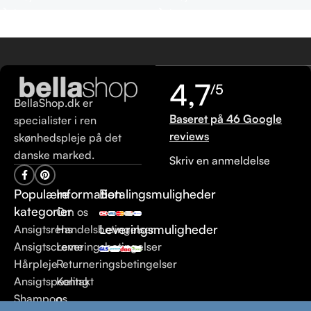
4,7
/5
BellaShop.dk er
Baseret på 46 Google
specialister i ren
reviews
skønhedspleje på det
danske marked.
Skriv en anmeldelse
Populære
Information
Betalingsmuligheder
kategorier
Om os
Leveringsmuligheder
Ansigtsrens
Handelsbetingelser
Ansigtscreme
Leveringsbetingelser
Hårpleje
Returneringsbetingelser
Ansigtspeeling
Kontakt
Shampoo
os