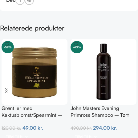
Del:
Relaterede produkter
-59%
-40%
Grønt ler med
John Masters Evening
Kaktusblomst/Spearmint –
Primrose Shampoo – Tørt
Irriteret & uren hud
hår 473 ml
49,00
kr.
294,00
kr.
120,00
kr.
490,00
kr.
Tilføj Til Kurv
Tilføj Til Kurv