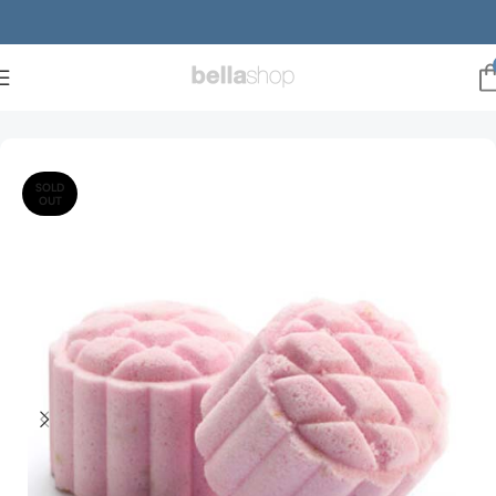
Forside
Brands
VØLVE
vølve Shower Steamers
SOLD
OUT