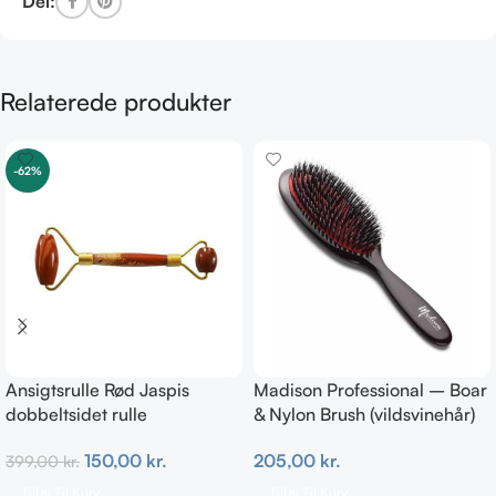
Del:
Relaterede produkter
-62%
Ansigtsrulle Rød Jaspis
Madison Professional – Boar
dobbeltsidet rulle
& Nylon Brush (vildsvinehår)
MEDIUM
150,00
kr.
205,00
kr.
399,00
kr.
Tilføj Til Kurv
Tilføj Til Kurv