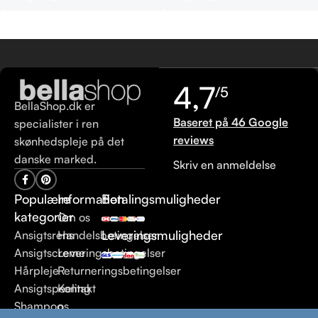
4,7
/5
BellaShop.dk er
Baseret på 46 Google
specialister i ren
reviews
skønhedspleje på det
danske marked.
Skriv en anmeldelse
Populære
Information
Betalingsmuligheder
kategorier
Om os
Leveringsmuligheder
Ansigtsrens
Handelsbetingelser
Ansigtscreme
Leveringsbetingelser
Hårpleje
Returneringsbetingelser
Ansigtspeeling
Kontakt
Shampoo
os