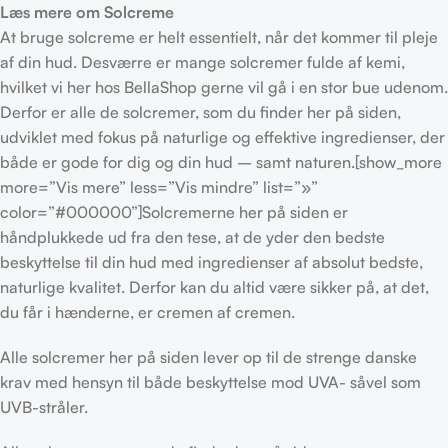
Læs mere om Solcreme
At bruge solcreme er helt essentielt, når det kommer til pleje
af din hud. Desværre er mange solcremer fulde af kemi,
hvilket vi her hos BellaShop gerne vil gå i en stor bue udenom.
Derfor er alle de solcremer, som du finder her på siden,
udviklet med fokus på naturlige og effektive ingredienser, der
både er gode for dig og din hud – samt naturen.[show_more
more=”Vis mere” less=”Vis mindre” list=”»”
color=”#000000”]Solcremerne her på siden er
håndplukkede ud fra den tese, at de yder den bedste
beskyttelse til din hud med ingredienser af absolut bedste,
naturlige kvalitet. Derfor kan du altid være sikker på, at det,
du får i hænderne, er cremen af cremen.
Alle solcremer her på siden lever op til de strenge danske
krav med hensyn til både beskyttelse mod UVA- såvel som
UVB-stråler.