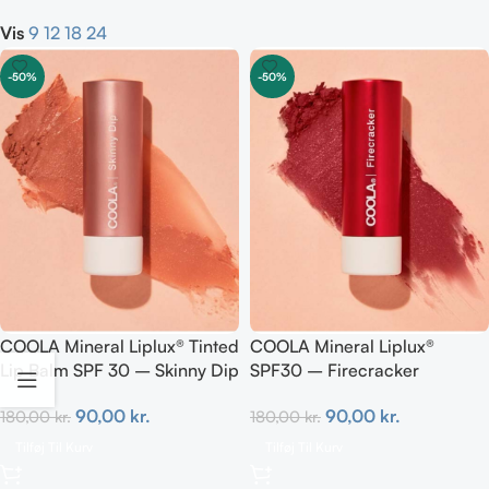
Vis
9
12
18
24
-50%
-50%
COOLA Mineral Liplux® Tinted
COOLA Mineral Liplux®
Lip Balm SPF 30 – Skinny Dip
SPF30 – Firecracker
90,00
kr.
90,00
kr.
180,00
kr.
180,00
kr.
Tilføj Til Kurv
Tilføj Til Kurv