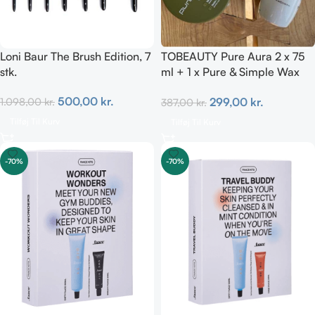
Loni Baur The Brush Edition, 7
TOBEAUTY Pure Aura 2 x 75
stk.
ml + 1 x Pure & Simple Wax
100 ml
500,00
kr.
299,00
kr.
1.098,00
kr.
387,00
kr.
Tilføj Til Kurv
Tilføj Til Kurv
-70%
-70%