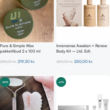
Pure & Simple Wax
Innersense Awaken + Renew
pakketilbud 2 x 100 ml
Body Kit – Ltd. Edt.
219,30
kr.
250,00
kr.
258,00
kr.
450,00
kr.
Tilføj Til Kurv
Tilføj Til Kurv
-50%
-61%