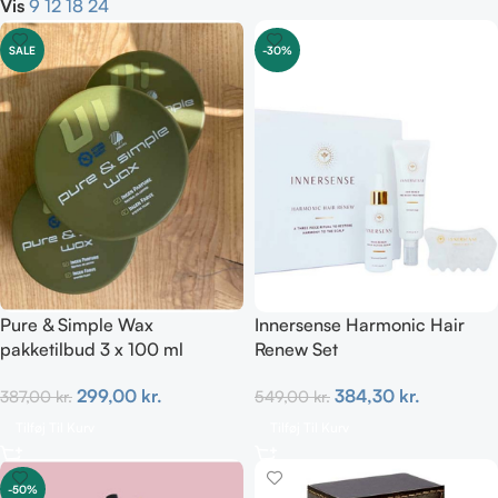
Vis
9
12
18
24
SALE
-30%
Pure & Simple Wax
Innersense Harmonic Hair
pakketilbud 3 x 100 ml
Renew Set
299,00
kr.
384,30
kr.
387,00
kr.
549,00
kr.
Tilføj Til Kurv
Tilføj Til Kurv
-50%