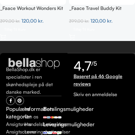
_Faace Workout Wonders Kit
_Faace Travel Buddy Kit
120,00
kr.
120,00
kr.
399,00
kr.
399,00
kr.
Tilføj Til Kurv
Tilføj Til Kurv
4,7
/5
BellaShop.dk er
Baseret på 46 Google
specialister i ren
reviews
skønhedspleje på det
danske marked.
Skriv en anmeldelse
Populære
Information
Betalingsmuligheder
kategorier
Om os
Leveringsmuligheder
Ansigtsrens
Handelsbetingelser
Ansigtscreme
Leveringsbetingelser