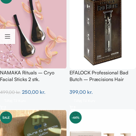
NAMAKA Rituals – Cryo
EFALOCK Professional Bad
Facial Sticks 2 stk.
Butch – Præcisions Hair
Trimmer
250,00
kr.
399,00
kr.
499,00
kr.
Tilføj Til Kurv
Tilføj Til Kurv
SALE
-44%