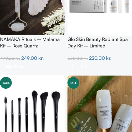
NAMAKA Rituals – Malama
Glo Skin Beauty Radiant Spa
Kit – Rose Quartz
Day Kit – Limited
249,00
kr.
220,00
kr.
499,00
kr.
560,00
kr.
Tilføj Til Kurv
Tilføj Til Kurv
-54%
SALE