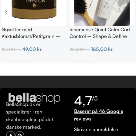
Grønt ler med
Innersense Quiet Calm Curl
Kaktusblomst/Petitgrain –
Control – Shape & Define
Fedtet hud
Curls 295ml
49,00
kr.
165,00
kr.
120,00
kr.
220,00
kr.
Tilføj Til Kurv
Tilføj Til Kurv
4,7
/5
BellaShop.dk er
Baseret på 46 Google
specialister i ren
reviews
skønhedspleje på det
danske marked.
Skriv en anmeldelse