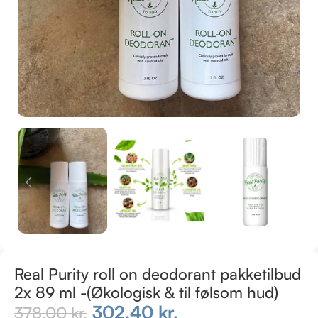
Real Purity roll on deodorant pakketilbud
2x 89 ml -(Økologisk & til følsom hud)
302,40
kr.
378,00
kr.