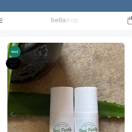
Forside
Mænd
Dufte
Deodorant
SALE
SOLD
OUT