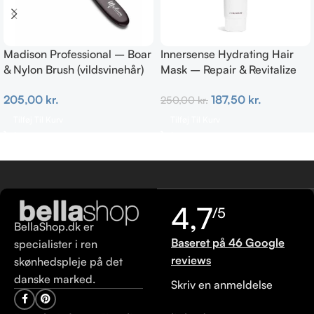
Madison Professional – Boar
Innersense Hydrating Hair
& Nylon Brush (vildsvinehår)
Mask – Repair & Revitalize
MEDIUM
177ml
205,00
kr.
187,50
kr.
250,00
kr.
Tilføj Til Kurv
Tilføj Til Kurv
4,7
/5
BellaShop.dk er
Baseret på 46 Google
specialister i ren
reviews
skønhedspleje på det
danske marked.
Skriv en anmeldelse