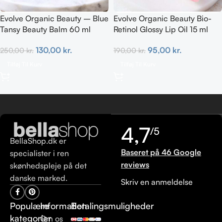
Evolve Organic Beauty – Blue
Evolve Organic Beauty Bio-
Tansy Beauty Balm 60 ml
Retinol Glossy Lip Oil 15 ml
130,00
kr.
95,00
kr.
250,00
kr.
190,00
kr.
Tilføj Til Kurv
Tilføj Til Kurv
4,7
/5
BellaShop.dk er
Baseret på 46 Google
specialister i ren
reviews
skønhedspleje på det
danske marked.
Skriv en anmeldelse
Populære
Information
Betalingsmuligheder
kategorier
Om os