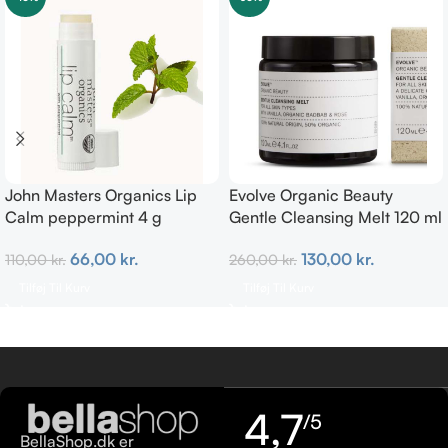
John Masters Organics Lip
Evolve Organic Beauty
Calm peppermint 4 g
Gentle Cleansing Melt 120 ml
66,00
kr.
130,00
kr.
110,00
kr.
260,00
kr.
Tilføj Til Kurv
Tilføj Til Kurv
4,7
/5
BellaShop.dk er