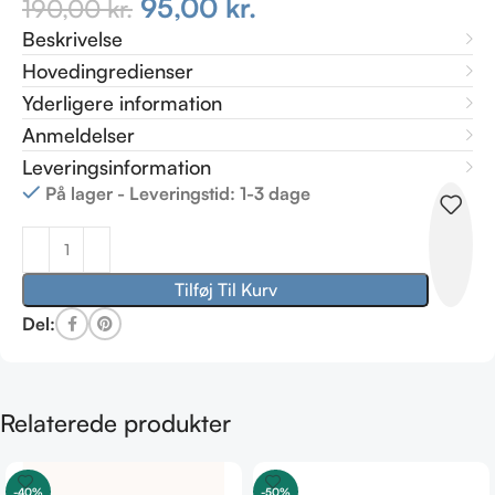
95,00
kr.
190,00
kr.
Beskrivelse
Hovedingredienser
Yderligere information
Anmeldelser
Leveringsinformation
På lager - Leveringstid: 1-3 dage
Tilføj Til Kurv
Del:
Relaterede produkter
-40%
-50%