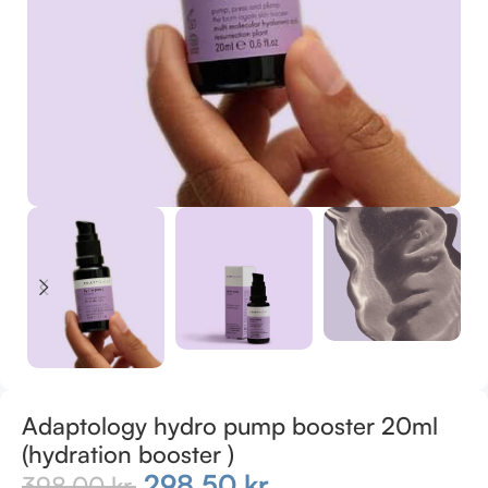
Adaptology hydro pump booster 20ml
(hydration booster )
298,50
kr.
398,00
kr.