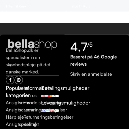
Tilføj Til Kurv
Tilføj Til Kurv
4,7
/5
BellaShop.dk er
Baseret på 46 Google
specialister i ren
reviews
skønhedspleje på det
danske marked.
Skriv en anmeldelse
Populære
Information
Betalingsmuligheder
kategorier
Om os
Leveringsmuligheder
Ansigtsrens
Handelsbetingelser
Ansigtscreme
Leveringsbetingelser
Hårpleje
Returneringsbetingelser
Ansigtspeeling
Kontakt