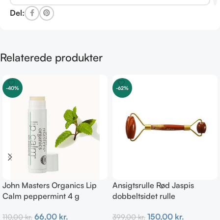
Del:
Relaterede produkter
-40%
-62%
John Masters Organics Lip
Ansigtsrulle Rød Jaspis
Calm peppermint 4 g
dobbeltsidet rulle
66,00
kr.
150,00
kr.
110,00
kr.
399,00
kr.