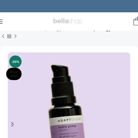
Forside
Brands
Adaptology Skincare
Adaptology serum
-25%
SOLD
OUT