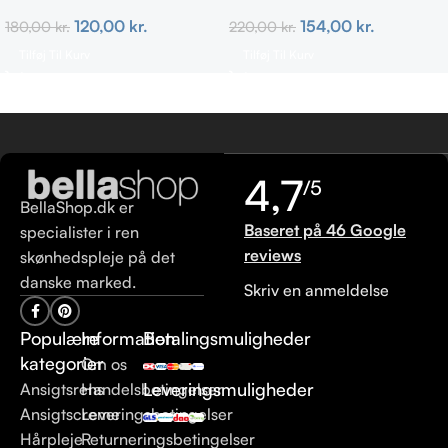
Bristles
154,00
kr.
120,00
kr.
220,00
kr.
180,00
kr.
Tilføj Til Kurv
Tilføj Til Kurv
4,7
/5
BellaShop.dk er
Baseret på 46 Google
specialister i ren
reviews
skønhedspleje på det
danske marked.
Skriv en anmeldelse
Populære
Information
Betalingsmuligheder
kategorier
Om os
Leveringsmuligheder
Ansigtsrens
Handelsbetingelser
Ansigtscreme
Leveringsbetingelser
Hårpleje
Returneringsbetingelser