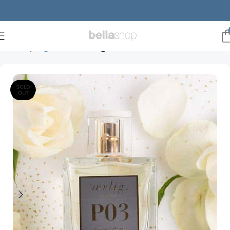
Forside
julegaveideer
Julegaveder til hende
SOLD
OUT