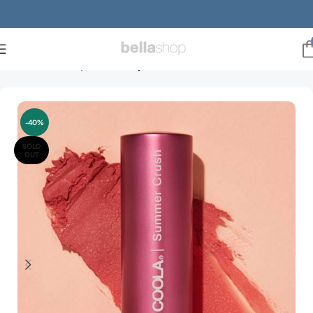
Forside
Make-up
Læber
Lip conditioners
-40%
SOLD
OUT