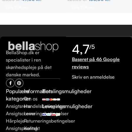
Tilføj Til Kurv
Tilføj Til Kurv
4,7
/5
BellaShop.dk er
Baseret på 46 Google
specialister i ren
reviews
skønhedspleje på det
danske marked.
Skriv en anmeldelse
Populære
Information
Betalingsmuligheder
kategorier
Om os
Leveringsmuligheder
Ansigtsrens
Handelsbetingelser
Ansigtscreme
Leveringsbetingelser
Hårpleje
Returneringsbetingelser
Ansigtspeeling
Kontakt