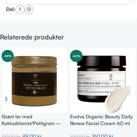
Del:
Relaterede produkter
-59%
-50%
Grønt ler med
Evolve Organic Beauty Daily
Kaktusblomst/Petitgrain –
Renew Facial Cream 60 ml
Fedtet hud
160,00
kr.
49,00
kr.
320,00
kr.
120,00
kr.