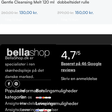
Gentle Cleansing Melt 120 ml
dobbeltsidet rulle
130,00
kr.
150,00
kr.
260,00
kr.
399,00
kr.
Tilføj Til Kurv
Tilføj Til Kurv
4,7
/5
BellaShop.dk er
Baseret på 46 Google
specialister i ren
reviews
skønhedspleje på det
danske marked.
Skriv en anmeldelse
Populære
Information
Betalingsmuligheder
kategorier
Om os
Leveringsmuligheder
Ansigtsrens
Handelsbetingelser
Ansigtscreme
Leveringsbetingelser