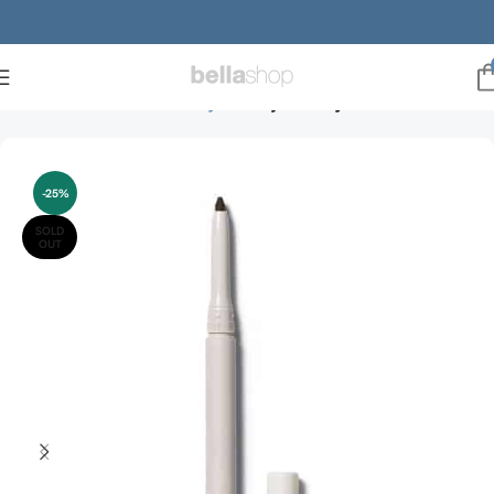
Forside
Brands
ILIA Beauty
ILIA øjne & bryn
-25%
SOLD
OUT