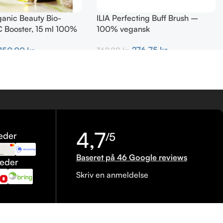
ganic Beauty Bio-
ILIA Perfecting Buff Brush –
C Booster, 15 ml 100%
100% vegansk
276,75
kr.
150,00
kr.
369,00
kr.
Tilføj Til Kurv
urv
4,7
eder
/5
Baseret på 46 Google reviews
heder
Skriv en anmeldelse