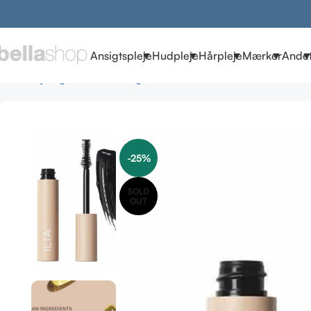
Ansigtspleje
Hudpleje
Hårpleje
Mærker
Ande
Forside
julegaveideer
Julegaveder til hende
ILIA Mascara – 
-25%
SOLD
OUT