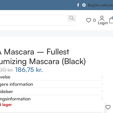
Blog
Om os
Konta
0
Login
A Mascara – Fullest
umizing Mascara (Black)
186,75
kr.
,00
kr.
ivelse
gere information
delser
ingsinformation
å lager