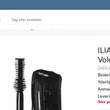
t
Fullest Volumizing Mascara (Black)
ILI
Vol
249
Beskr
Yderli
Anmel
Lever
Ikke p