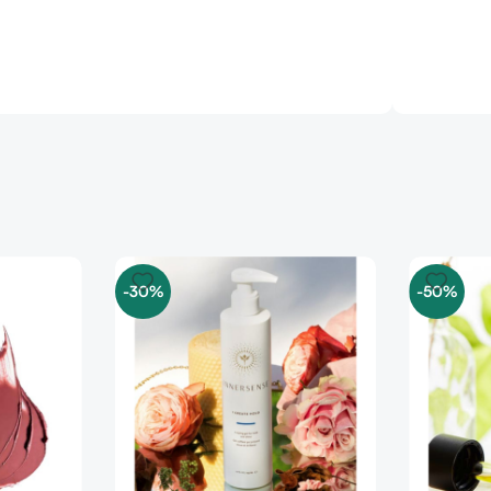
-30%
-50%