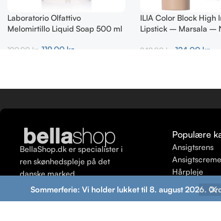
Laboratorio Olfattivo
ILIA Color Block High
Melomirtillo Liquid Soap 500 ml
Lipstick – Marsala – 
kold brun 4g
119,00
kr.
124,00
kr.
190,00
kr.
249,00
kr.
Tilføj Til Kurv
Tilføj Til Kurv
Populære ka
Ansigtsrens
BellaShop.dk er specialister i
Ansigtscrem
ren skønhedspleje på det
Hårpleje
danske marked.
Ansigtspeeli
Sommerferie: Vi holder lukket til 8. august 2026. Or
Shampoo