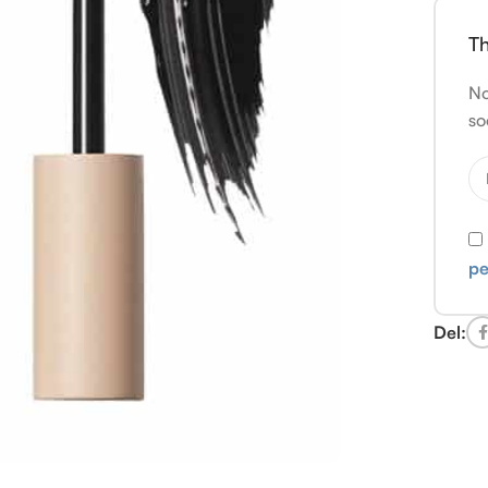
Th
No
so
pe
Del: