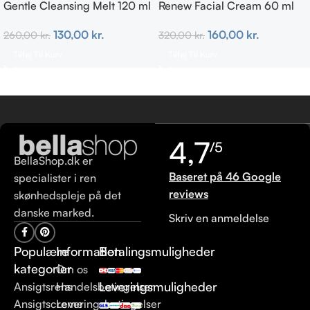
Gentle Cleansing Melt 120 ml
Renew Facial Cream 60 ml
130,00
kr.
160,00
kr.
260,00
kr.
320,00
kr.
Tilføj Til Kurv
Tilføj Til Kurv
4,7
/5
BellaShop.dk er
Baseret på 46 Google
specialister i ren
reviews
skønhedspleje på det
danske marked.
Skriv en anmeldelse
Populære
Information
Betalingsmuligheder
kategorier
Om os
Leveringsmuligheder
Ansigtsrens
Handelsbetingelser
Ansigtscreme
Leveringsbetingelser