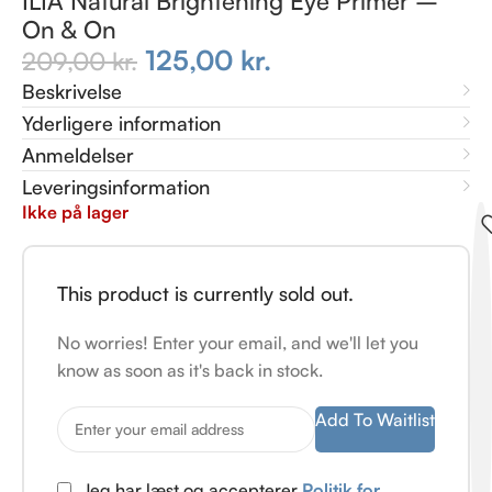
ILIA Natural Brightening Eye Primer –
On & On
125,00
kr.
209,00
kr.
Beskrivelse
Yderligere information
Anmeldelser
Leveringsinformation
Ikke på lager
This product is currently sold out.
No worries! Enter your email, and we'll let you
know as soon as it's back in stock.
Add To Waitlist
Jeg har læst og accepterer
Politik for