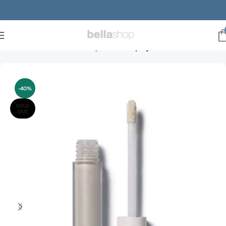
Forside
Brands
ILIA Beauty
ILIA Hudpleje
-40%
SOLD
OUT