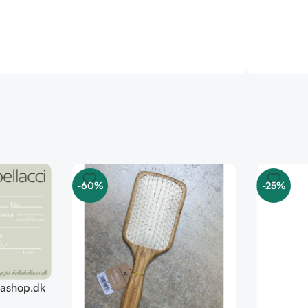
-60%
-25%
llashop.dk