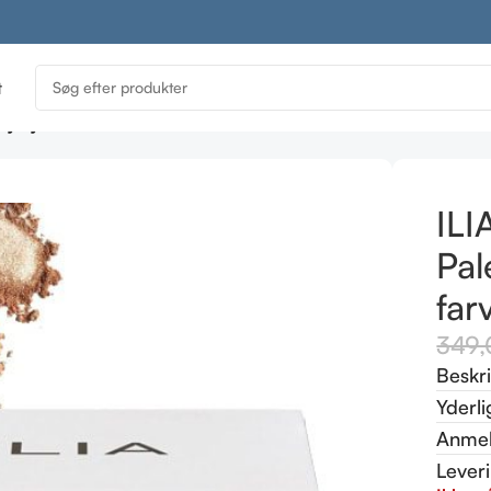
t
ary Eyeshadow Palette – Warm Nude m. 6 farver
ILI
Pal
far
349
Beskr
Yderli
Anmel
Lever