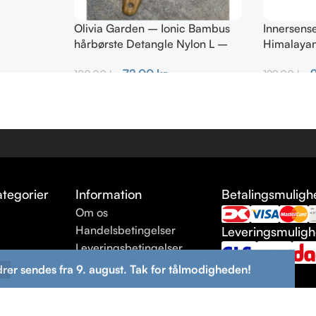
Olivia Garden – Ionic Bambus
Innersens
hårbørste Detangle Nylon L –
Himalayan
Paddle brush
ml
72,00
kr.
180,00
kr.
129,00
kr.
Tilføj Til Kurv
Tilføj Til K
tegorier
Information
Betalingsmuligh
Om os
e
Handelsbetingelser
Leveringsmulig
Leveringsbetingelser
ng
Returneringsbetingelser
drer sendes fra 9. august. Tak for tålmodigheden!
Kontakt os