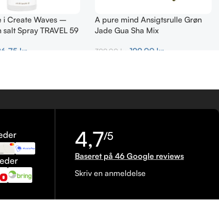
e i Create Waves –
A pure mind Ansigtsrulle Grøn
 salt Spray TRAVEL 59
Jade Gua Sha Mix
199,00
kr.
96,75
kr.
399,00
kr.
Tilføj Til Kurv
urv
4,7
eder
/5
Baseret på 46 Google reviews
heder
Skriv en anmeldelse