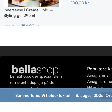
100,00
kr.
Innersense I Create Hold –
Tilføj Til Kurv
Styling gel 295ml
154,00
kr.
220,00
kr.
Tilføj Til Kurv
Populære ka
Ansigtsrens
BellaShop.dk er specialister i
Ansigtscrem
ren skønhedspleje på det
Hårpleje
danske marked.
Ansigtspeeli
Sommerferie: Vi holder lukket til 8. august 2026. Or
Shampoo