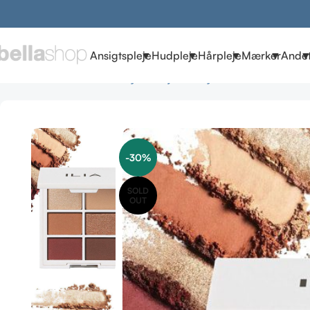
Ansigtspleje
Hudpleje
Hårpleje
Mærker
Ande
Forside
Brands
ILIA Beauty
ILIA øjne & bryn
ILIA The Necess
-30%
SOLD
OUT