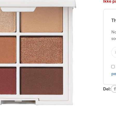
Ikke p
Th
No
so
pe
Del: