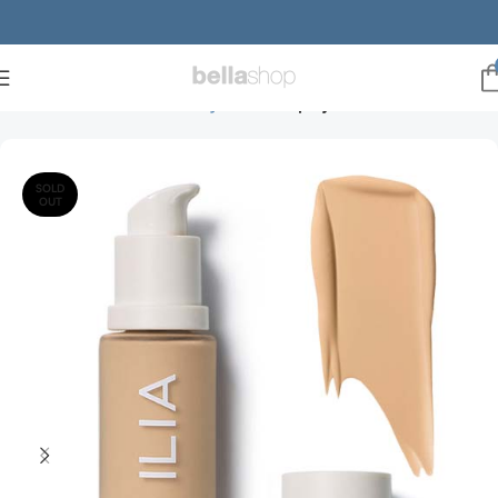
Forside
Brands
ILIA Beauty
ILIA Hudpleje
SOLD
OUT