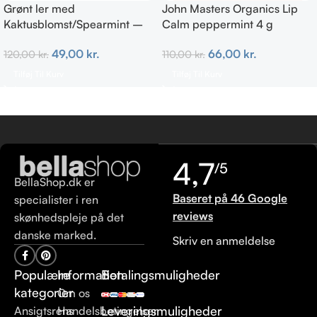
Grønt ler med
John Masters Organics Lip
Kaktusblomst/Spearmint –
Calm peppermint 4 g
Irriteret & uren hud
66,00
kr.
49,00
kr.
110,00
kr.
120,00
kr.
Tilføj Til Kurv
Tilføj Til Kurv
4,7
/5
BellaShop.dk er
Baseret på 46 Google
specialister i ren
reviews
skønhedspleje på det
danske marked.
Skriv en anmeldelse
Populære
Information
Betalingsmuligheder
kategorier
Om os
Leveringsmuligheder
Ansigtsrens
Handelsbetingelser