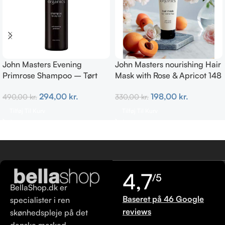
John Masters Evening
John Masters nourishing Hair
Primrose Shampoo – Tørt
Mask with Rose & Apricot 148
hår 473 ml
ml
294,00
kr.
198,00
kr.
490,00
kr.
330,00
kr.
Tilføj Til Kurv
Tilføj Til Kurv
4,7
/5
BellaShop.dk er
Baseret på 46 Google
specialister i ren
reviews
skønhedspleje på det