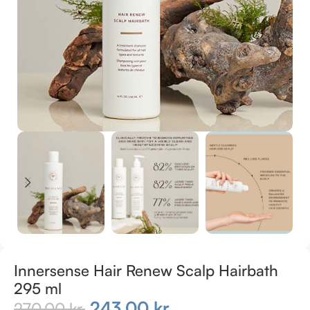
Innersense Hair Renew Scalp Hairbath
295 ml
243,00
kr.
270,00
kr.