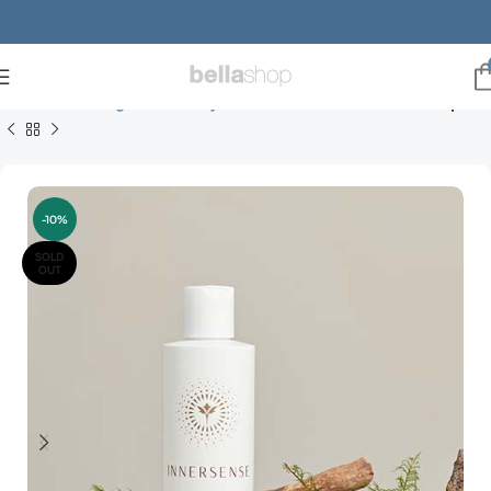
Innersense Organic Beauty
Innersense hairbaths / shampoos
-10%
SOLD
OUT