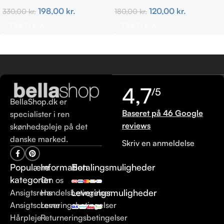
ml
Bristles
198,00
kr.
120,00
kr.
330,00
kr.
180,00
kr.
Tilføj Til Kurv
Tilføj Til Kurv
4,7
/5
BellaShop.dk er
Baseret på 46 Google
specialister i ren
reviews
skønhedspleje på det
danske marked.
Skriv en anmeldelse
Populære
Information
Betalingsmuligheder
kategorier
Om os
Leveringsmuligheder
Ansigtsrens
Handelsbetingelser
Ansigtscreme
Leveringsbetingelser
Hårpleje
Returneringsbetingelser