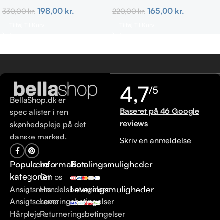
ml
Curls 295ml
198,00
kr.
165,00
kr.
330,00
kr.
220,00
kr.
Tilføj Til Kurv
Tilføj Til Kurv
4,7
/5
BellaShop.dk er
Baseret på 46 Google
specialister i ren
reviews
skønhedspleje på det
danske marked.
Skriv en anmeldelse
Populære
Information
Betalingsmuligheder
kategorier
Om os
Leveringsmuligheder
Ansigtsrens
Handelsbetingelser
Ansigtscreme
Leveringsbetingelser
Hårpleje
Returneringsbetingelser