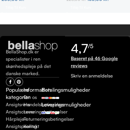
Tilføj Til Kurv
Tilføj Til Kurv
4,7
/5
BellaShop.dk er
Baseret på 46 Google
specialister i ren
reviews
skønhedspleje på det
danske marked.
Skriv en anmeldelse
Populære
Information
Betalingsmuligheder
kategorier
Om os
Leveringsmuligheder
Ansigtsrens
Handelsbetingelser
Ansigtscreme
Leveringsbetingelser
Hårpleje
Returneringsbetingelser
Ansigtspeeling
Kontakt