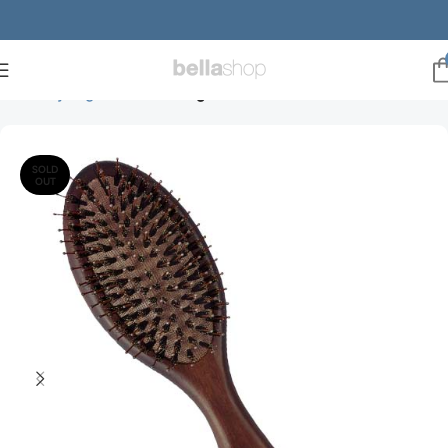
Forside
julegaveideer
Julegaveder til hende
SOLD
OUT