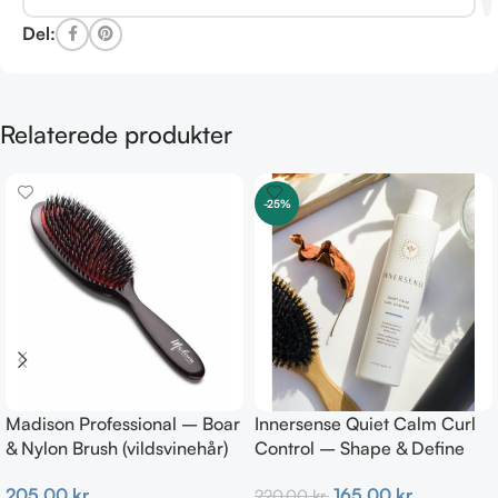
Del:
Relaterede produkter
-25%
Madison Professional – Boar
Innersense Quiet Calm Curl
& Nylon Brush (vildsvinehår)
Control – Shape & Define
MEDIUM
Curls 295ml
205,00
kr.
165,00
kr.
220,00
kr.