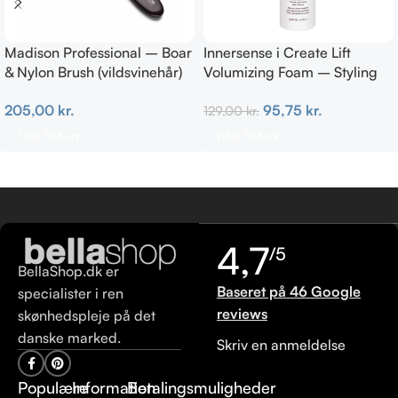
Madison Professional – Boar
Innersense i Create Lift
& Nylon Brush (vildsvinehår)
Volumizing Foam – Styling
MEDIUM
TRAVEL 70 ml
205,00
kr.
95,75
kr.
129,00
kr.
Tilføj Til Kurv
Tilføj Til Kurv
4,7
/5
BellaShop.dk er
Baseret på 46 Google
specialister i ren
reviews
skønhedspleje på det
danske marked.
Skriv en anmeldelse
Populære
Information
Betalingsmuligheder