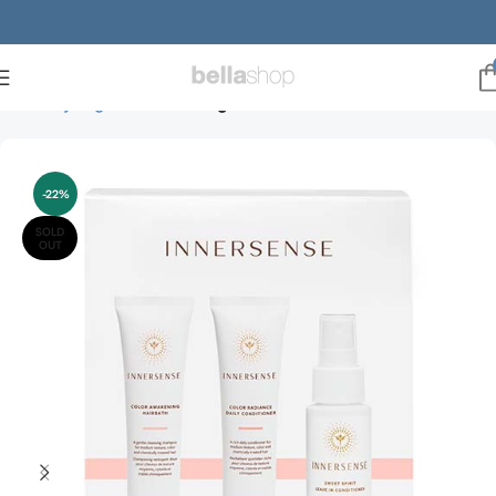
Forside
julegaveideer
Julegaveideer til ham
-22%
SOLD
OUT