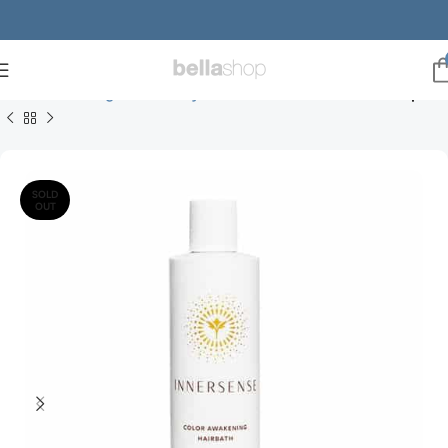
Innersense Organic Beauty
Innersense hairbaths / shampoos
SOLD
OUT