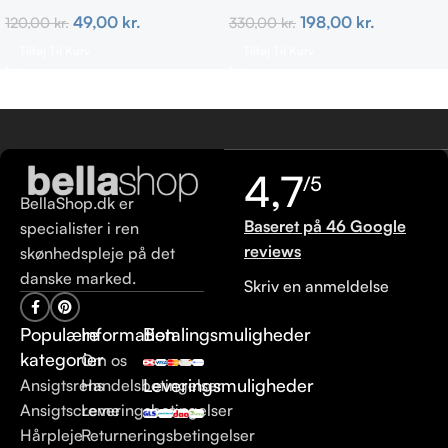
Fedtet hud
ml
49,00
kr.
198,00
kr.
120,00
kr.
330,00
kr.
Tilføj Til Kurv
Tilføj Til Kurv
4,7
/5
BellaShop.dk er
Baseret på 46 Google
specialister i ren
reviews
skønhedspleje på det
danske marked.
Skriv en anmeldelse
Populære
Information
Betalingsmuligheder
kategorier
Om os
Leveringsmuligheder
Ansigtsrens
Handelsbetingelser
Ansigtscreme
Leveringsbetingelser
Hårpleje
Returneringsbetingelser