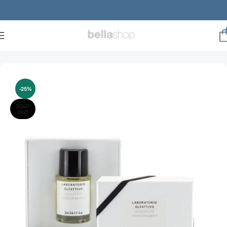
Forside
Mænd
Dufte
Parfume
-25%
SOLD
OUT