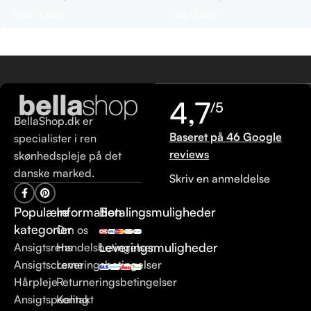
Tilføj Til Kurv
Tilføj Til Kurv
4,7
/5
BellaShop.dk er
Baseret på 46 Google
specialister i ren
reviews
skønhedspleje på det
danske marked.
Skriv en anmeldelse
Populære
Information
Betalingsmuligheder
kategorier
Om os
Leveringsmuligheder
Ansigtsrens
Handelsbetingelser
Ansigtscreme
Leveringsbetingelser
Hårpleje
Returneringsbetingelser
Ansigtspeeling
Kontakt