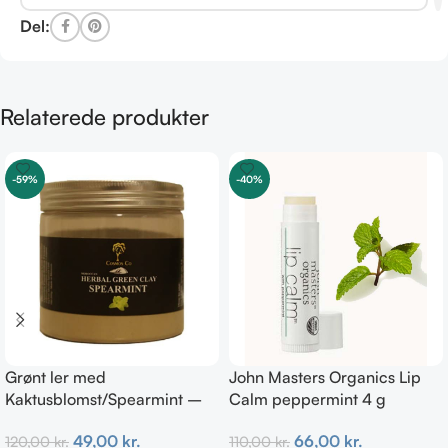
Del:
Relaterede produkter
-59%
-40%
Grønt ler med
John Masters Organics Lip
Kaktusblomst/Spearmint –
Calm peppermint 4 g
Irriteret & uren hud
66,00
kr.
49,00
kr.
110,00
kr.
120,00
kr.