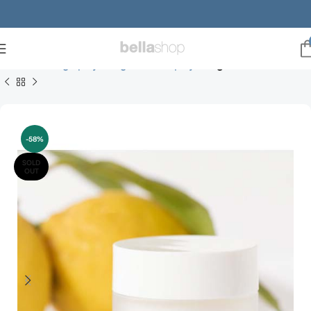
Forside
Ansigtspleje
Vegansk Hudpleje
Vegansk Creme
-58%
SOLD
OUT