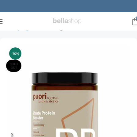
Forside
julegaveideer
Julegaveideer til ham
-70%
SOLD
OUT