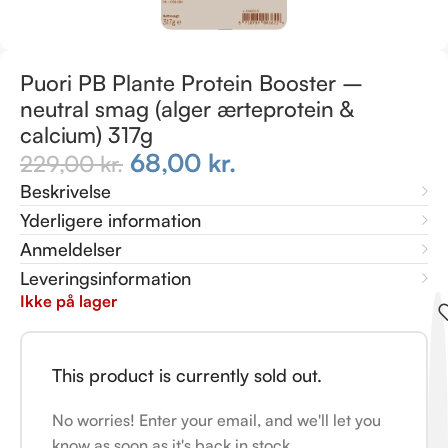
Puori PB Plante Protein Booster –
neutral smag (alger ærteprotein &
calcium) 317g
68,00
kr.
229,00
kr.
Beskrivelse
Yderligere information
Anmeldelser
Leveringsinformation
Ikke på lager
This product is currently sold out.
No worries! Enter your email, and we'll let you
know as soon as it's back in stock.