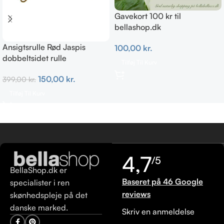
Gavekort 100 kr til
bellashop.dk
Ansigtsrulle Rød Jaspis
100,00
kr.
dobbeltsidet rulle
Tilføj Til Kurv
150,00
kr.
399,00
kr.
Tilføj Til Kurv
4,7
/5
BellaShop.dk er
Baseret på 46 Google
specialister i ren
reviews
skønhedspleje på det
danske marked.
Skriv en anmeldelse