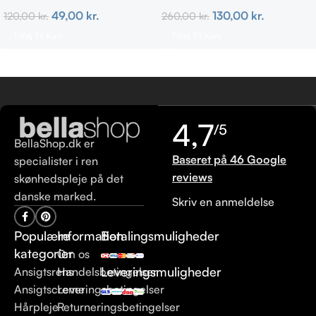
Irriteret & uren hud
130,00
kr.
49,00
kr.
260,00
kr.
120,00
kr.
Tilføj Til Kurv
Tilføj Til Kurv
4,7
/5
BellaShop.dk er
Baseret på 46 Google
specialister i ren
reviews
skønhedspleje på det
danske marked.
Skriv en anmeldelse
Populære
Information
Betalingsmuligheder
kategorier
Om os
Leveringsmuligheder
Ansigtsrens
Handelsbetingelser
Ansigtscreme
Leveringsbetingelser
Hårpleje
Returneringsbetingelser