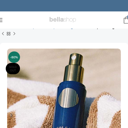
Forside
Make-up
Make-up til ansigtet
Make-up setting
-50%
SOLD
OUT