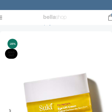
Forside
Brands
suki hudpleje
Suki creme
-25%
SOLD
OUT