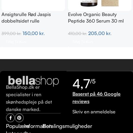
Ansigtsrulle Rød Jaspis
Evolve Organic Beauty
dobbeltsidet rulle
Peptide 360 Serum 30 ml
150,00
kr.
205,00
kr.
399,00
kr.
410,00
kr.
Tilføj Til Kurv
Tilføj Til Kurv
4,7
/5
BellaShop.dk er
Baseret på 46 Google
specialister i ren
reviews
skønhedspleje på det
danske marked.
Skriv en anmeldelse
Populære
Information
Betalingsmuligheder