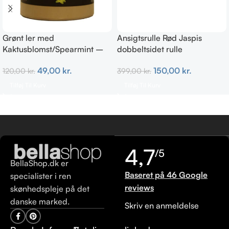
Grønt ler med
Ansigtsrulle Rød Jaspis
Kaktusblomst/Spearmint –
dobbeltsidet rulle
Irriteret & uren hud
150,00
kr.
49,00
kr.
399,00
kr.
120,00
kr.
Tilføj Til Kurv
Tilføj Til Kurv
4,7
/5
BellaShop.dk er
Baseret på 46 Google
specialister i ren
reviews
skønhedspleje på det
danske marked.
Skriv en anmeldelse