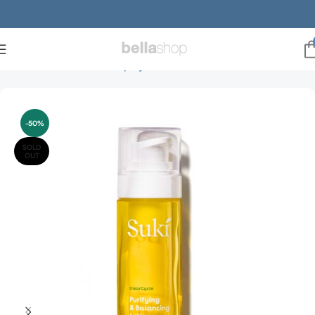
Forside
Brands
suki hudpleje
Suki creme
-50%
SOLD
OUT