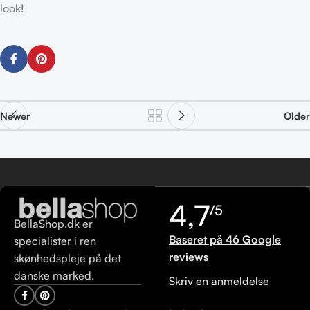
look!
Newer
Older
4,7
/5
BellaShop.dk er
Baseret på 46 Google
specialister i ren
reviews
skønhedspleje på det
danske marked.
Skriv en anmeldelse