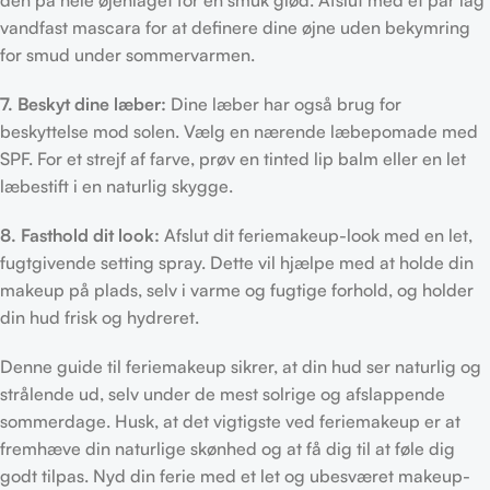
den på hele øjenlåget for en smuk glød. Afslut med et par lag
vandfast mascara for at definere dine øjne uden bekymring
for smud under sommervarmen.
7. Beskyt dine læber:
Dine læber har også brug for
beskyttelse mod solen. Vælg en nærende læbepomade med
SPF. For et strejf af farve, prøv en tinted lip balm eller en let
læbestift i en naturlig skygge.
8. Fasthold dit look:
Afslut dit feriemakeup-look med en let,
fugtgivende setting spray. Dette vil hjælpe med at holde din
makeup på plads, selv i varme og fugtige forhold, og holder
din hud frisk og hydreret.
Denne guide til feriemakeup sikrer, at din hud ser naturlig og
strålende ud, selv under de mest solrige og afslappende
sommerdage. Husk, at det vigtigste ved feriemakeup er at
fremhæve din naturlige skønhed og at få dig til at føle dig
godt tilpas. Nyd din ferie med et let og ubesværet makeup-