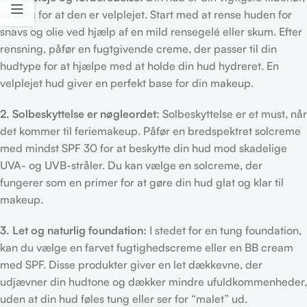
så sørg for at den er velplejet. Start med at rense huden for
snavs og olie ved hjælp af en mild rensegelé eller skum. Efter
rensning, påfør en fugtgivende creme, der passer til din
hudtype for at hjælpe med at holde din hud hydreret. En
velplejet hud giver en perfekt base for din makeup.
2. Solbeskyttelse er nøgleordet:
Solbeskyttelse er et must, når
det kommer til feriemakeup. Påfør en bredspektret solcreme
med mindst SPF 30 for at beskytte din hud mod skadelige
UVA- og UVB-stråler. Du kan vælge en solcreme, der
fungerer som en primer for at gøre din hud glat og klar til
makeup.
3. Let og naturlig foundation:
I stedet for en tung foundation,
kan du vælge en farvet fugtighedscreme eller en BB cream
med SPF. Disse produkter giver en let dækkevne, der
udjævner din hudtone og dækker mindre ufuldkommenheder,
uden at din hud føles tung eller ser for “malet” ud.