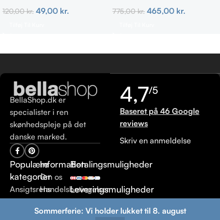
Fedtet hud
465,00
kr.
49,00
kr.
775,00
kr.
120,00
kr.
Tilføj Til Kurv
Tilføj Til Kurv
4,7
/5
BellaShop.dk er
Baseret på 46 Google
specialister i ren
reviews
skønhedspleje på det
danske marked.
Skriv en anmeldelse
Populære
Information
Betalingsmuligheder
kategorier
Om os
Leveringsmuligheder
Ansigtsrens
Handelsbetingelser
Ansigtscreme
Leveringsbetingelser
Sommerferie: Vi holder lukket til 8. august
Hårpleje
Returneringsbetingelser